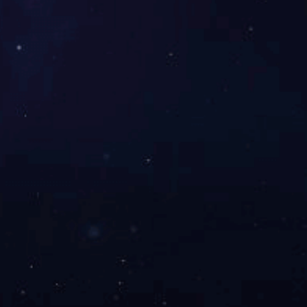
关于我们
MK体育·（国
产品中心
公司照片
客
际）官方网站
公司简介
产品展示
公司厂房
售
员工风采
销售业绩
生产车间
客
企业培训
董事长致辞
参观学习
组织机构
消防演练
荣誉证书
企业活动
资质证书