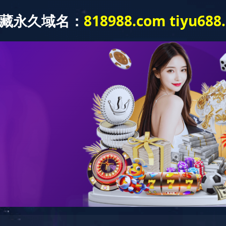
029-83451468
设为MK体育·（国际
育
关于天成
公司照片
MK体育·（国
产品中
关于天成
方
际）官方网站