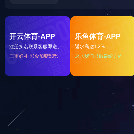
MK体育·（国际）
TCMX系列计量箱
mksport
客户留