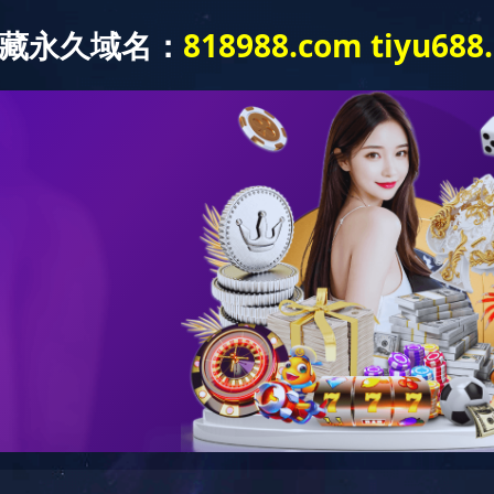
029-83451468
设为MK体育·（国际
育
关于天成
公司照片
MK体育·（国
产品中
方
际）官方网站
您