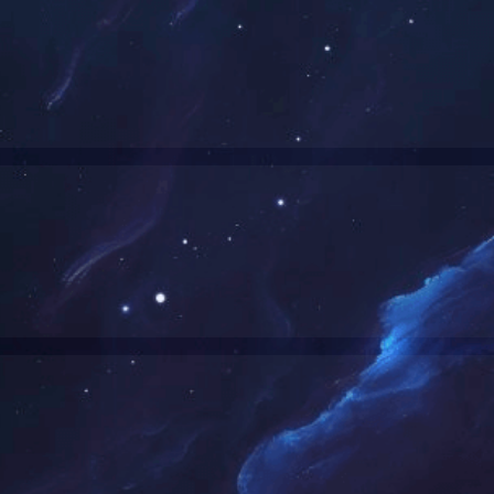
产品展示
产品型号：
GGD型交流低压配
GGD型交流低压配电柜广泛用
50HZ，额定工作电压380V
照明设备的电能转换、分配与控
进、结构新颖、美观、合理、电
点。
上一个：
XL-21型动力配电箱