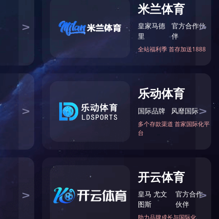
电柜
于发电厂、变电站、工矿企业等用户，作为交流
的三相四线或三线五相制的低压配电系统中，作为动力、
制之用。产品突破了老产品的结构模式，具有设计先
气方案组合灵活、容量大、适用性、系统性强等优
下一个：
GCS低压出抽出式开关柜