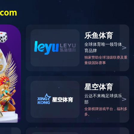
）官方网站
|
加入收藏
|
MK体育·（国际）官方网站-mksport
心
客户服务
MK体育·（国
际）官方网站-
mksport
当前的位置：
MK体育·（国际）官方网站>
产品中心
>
产品展示