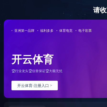
MK体育·（国际）官方网站
欢迎来到MK体育·（国际）官方网站-mksport | 服务热线：
网站MK体
·（国际）官
网站
产品中
PRODUCT